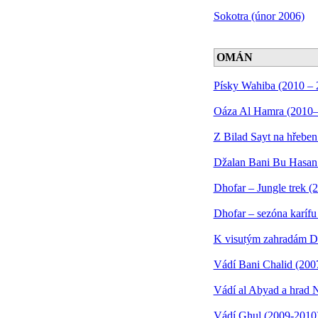
Sokotra (únor 2006)
OMÁN
Písky Wahiba (2010 – 
Oáza Al Hamra (2010
Z Bilad Sayt na hřebe
Džalan Bani Bu Hasan 
Dhofar – Jungle trek (
Dhofar – sezóna karífu
K visutým zahradám D
Vádí Bani Chalid (200
Vádí al Abyad a hrad 
Vádí Ghul (2009-2010