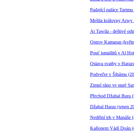
Padající paláce Tarim
Mešita královny Arwy 
At Tawila - deštivé od
Ostrov Kamaran (květ
Pouť ismailitů v Al Ho
Oslava svatby v Haraz
Podvečer v Šibámu (20
Zimní ráno ve staré Sa
Přechod Džabal Bura (
Džabal Haraz (srpen 2
Nedělní trh v Manáše (
Kaňonem Vádí Doán (