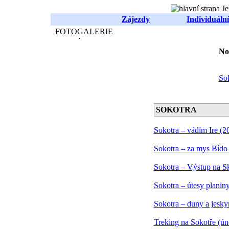
Zájezdy
Individuální
FOTOGALERIE
No
Sok
SOKOTRA
Sokotra – vádím Ire (2
Sokotra – za mys Bído a
Sokotra – Výstup na S
Sokotra – útesy planin
Sokotra – duny a jesky
Treking na Sokotře (ún