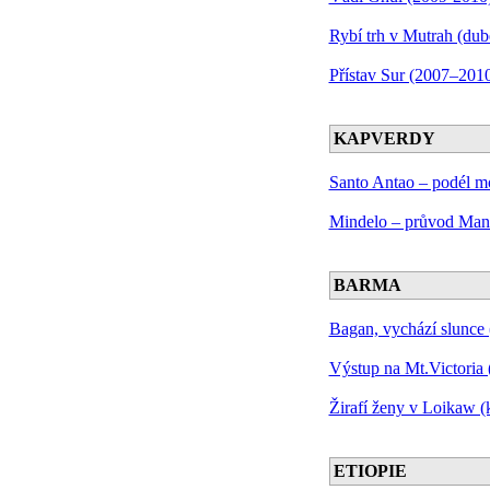
Rybí trh v Mutrah (du
Přístav Sur (2007–201
KAPVERDY
Santo Antao – podél mo
Mindelo – průvod Man
BARMA
Bagan, vychází slunce 
Výstup na Mt.Victoria 
Žirafí ženy v Loikaw (
ETIOPIE