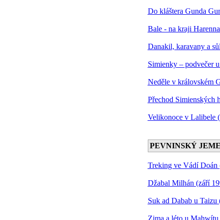
Do kláštera Gunda Gun
Bale - na kraji Harenna
Danakil, karavany a sů
Simienky – podvečer u
Neděle v královském G
Přechod Simienských ho
Velikonoce v Lalibele 
PEVNINSKÝ JEM
Treking ve Vádí Doán 
Džabal Milhán (září 19
Suk ad Dabab u Taizu 
Zima a léto u Mahwítu